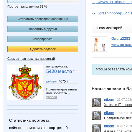
http://www.nn.ru/user.p
Портрет заполнен на 51 %
[green:phpbb]Сбор з
Отправить приватное сообщение
1 комментарий
Добавить в друзья
Ольга2283
Игнорировать
www.nn.ru/co
Сделать подарок
Совместная покупка: взрослый
популярность:
Чтобы оставлять ко
-3
5420 место
↓
рейтинг
4075
?
Новые записи в бл
Привилегированный
пользователь
5
уровня
nikom
21.07.202
Хотел в IT - поп
nikom
18.07.202
Полдневное лет
Статистика портрета:
nikom
08.07.202
сейчас просматривают портрет - 0
Азбука для Бура