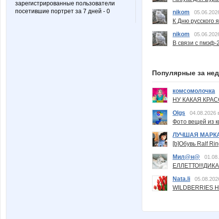
зарегистрированные пользователи
посетившие портрет за 7 дней - 0
nikom
05.06.202
К Дню русского 
nikom
05.06.202
В связи с пмэф-
Популярные за не
комсомолочка
НУ КАКАЯ КРАСОТ
Olgs
04.08.2026 
Фото вещей из ки
ЛУЧШАЯ МАРК
[b]Обувь Ralf Ri
Мил@н@
01.08
ЕЛЛЕТТО!!!ДИК
Nata.li
05.08.202
WILDBERRIES Н