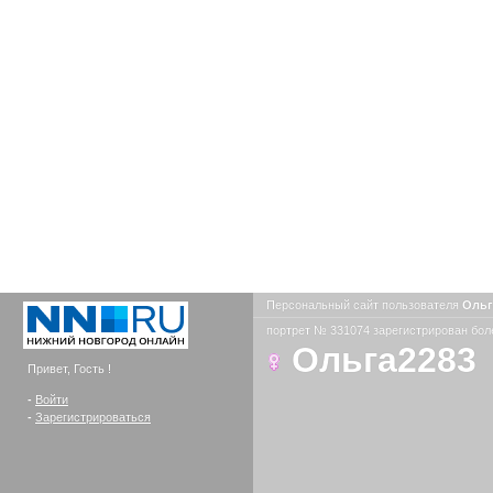
Персональный сайт пользователя
Ольг
портрет № 331074 зарегистрирован боле
Ольга2283
Привет, Гость !
-
Войти
-
Зарегистрироваться